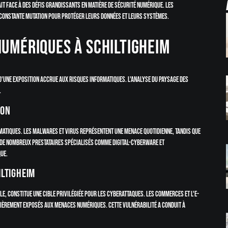
it face à des défis grandissants en matière de sécurité numérique. Les
 constante mutation pour protéger leurs données et leurs systèmes.
numériques à Schiltigheim
'une exposition accrue aux risques informatiques. L'analyse du paysage des
.
ion
rmatiques. Les malwares et virus représentent une menace quotidienne, tandis que
 de nombreux prestataires spécialisés comme Digital-CyberWare et
que.
iltigheim
e, constitue une cible privilégiée pour les cyberattaques. Les commerces et l'e-
ièrement exposés aux menaces numériques. Cette vulnérabilité a conduit à