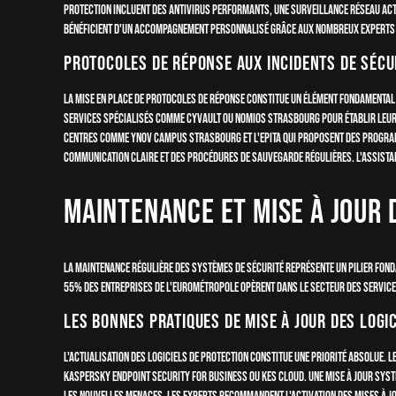
protection incluent des antivirus performants, une surveillance réseau ac
bénéficient d'un accompagnement personnalisé grâce aux nombreux experts 
Protocoles de réponse aux incidents de sécu
La mise en place de protocoles de réponse constitue un élément fondamental 
services spécialisés comme CyVault ou Nomios Strasbourg pour établir leurs
centres comme Ynov Campus Strasbourg et l'EPITA qui proposent des programm
communication claire et des procédures de sauvegarde régulières. L'assistan
Maintenance et mise à jour 
La maintenance régulière des systèmes de sécurité représente un pilier fond
55% des entreprises de l'Eurométropole opèrent dans le secteur des service
Les bonnes pratiques de mise à jour des logi
L'actualisation des logiciels de protection constitue une priorité absolue.
Kaspersky Endpoint Security for Business ou KES Cloud. Une mise à jour syst