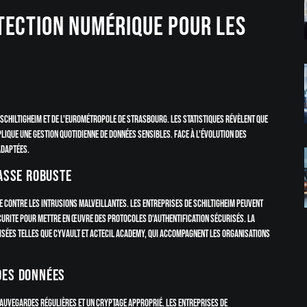
tection numérique pour les
Schiltigheim et de l'Eurométropole de Strasbourg. Les statistiques révèlent que
lique une gestion quotidienne de données sensibles. Face à l'évolution des
adaptées.
passe robuste
se contre les intrusions malveillantes. Les entreprises de Schiltigheim peuvent
rite pour mettre en œuvre des protocoles d'authentification sécurisés. La
lisées telles que CyVault et Actecil Academy, qui accompagnent les organisations
des données
auvegardes régulières et un cryptage approprié. Les entreprises de