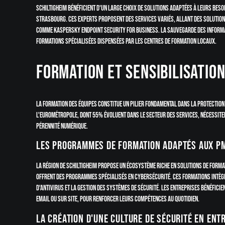
Schiltigheim bénéficient d'un large choix de solutions adaptées à leurs bes
Strasbourg. Ces experts proposent des services variés, allant des solution
comme Kaspersky Endpoint Security for Business. La sauvegarde des informat
formations spécialisées dispensées par les centres de formation locaux.
Formation et sensibilisation
La formation des équipes constitue un pilier fondamental dans la protection
l'Eurométropole, dont 55% évoluent dans le secteur des services, nécessite
pérennité numérique.
Les programmes de formation adaptés aux P
La région de Schiltigheim propose un écosystème riche en solutions de form
offrent des programmes spécialisés en cybersécurité. Ces formations intègr
d'antivirus et la gestion des systèmes de sécurité. Les entreprises bénéfici
email ou sur site, pour renforcer leurs compétences au quotidien.
La création d'une culture de sécurité en ent