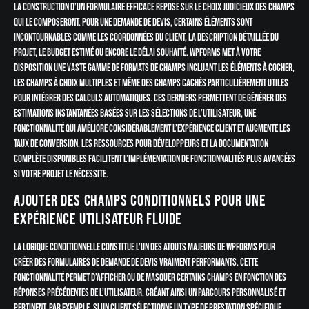
La construction d’un formulaire efficace repose sur le choix judicieux des champs
qui le composeront. Pour une demande de devis, certains éléments sont
incontournables comme les coordonnées du client, la description détaillée du
projet, le budget estimé ou encore le délai souhaité. WPForms met à votre
disposition une vaste gamme de formats de champs incluant les éléments à cocher,
les champs à choix multiples et même des champs cachés particulièrement utiles
pour intégrer des calculs automatiques. Ces derniers permettent de générer des
estimations instantanées basées sur les sélections de l’utilisateur, une
fonctionnalité qui améliore considérablement l’expérience client et augmente les
taux de conversion. Les ressources pour développeurs et la documentation
complète disponibles facilitent l’implémentation de fonctionnalités plus avancées
si votre projet le nécessite.
Ajouter des champs conditionnels pour une
expérience utilisateur fluide
La logique conditionnelle constitue l’un des atouts majeurs de WPForms pour
créer des formulaires de demande de devis vraiment performants. Cette
fonctionnalité permet d’afficher ou de masquer certains champs en fonction des
réponses précédentes de l’utilisateur, créant ainsi un parcours personnalisé et
pertinent. Par exemple, si un client sélectionne un type de prestation spécifique,