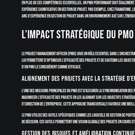
En plus de ces compétences essentielles, un PMO performant doit également
expérience significative en gestion de projet. Par exemple, chez Framatome, le
ans d’expérience en gestion de projet dans un environnement axé sur l’énerg
L’impact stratégique du PMO 
Le Project Management Officer (PMO) joue un rôle essentiel dans l’orchestra
lui permettent d’optimiser l’efficacité des projets et de soutenir les objec
d’un PMO le considèrent comme efficace.
Alignement des projets avec la stratégie d’
L’une des missions principales du PMO est d’assurer la synchronisation des p
maximiser l’efficacité des projets en les alignant sur les objectifs stratégi
et direction de l’entreprise. Cette approche transversale favorise une meill
Le PMO utilise des outils spécifiques comme les logiciels de gestion de porte
de décision. Ces outils permettent une vision globale des projets en cours et
Gestion des risques et amélioration continu