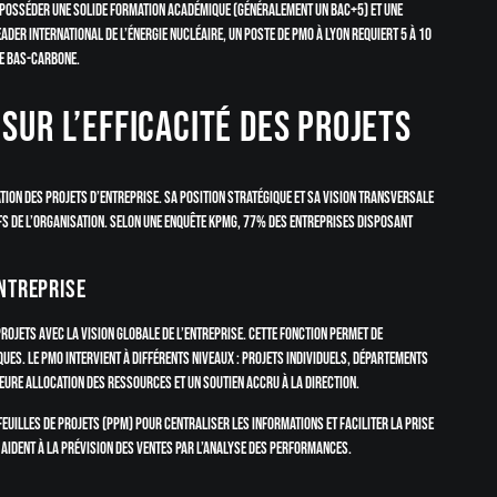
 posséder une solide formation académique (généralement un Bac+5) et une
ader international de l’énergie nucléaire, un poste de PMO à Lyon requiert 5 à 10
ie bas-carbone.
sur l’efficacité des projets
tion des projets d’entreprise. Sa position stratégique et sa vision transversale
tifs de l’organisation. Selon une enquête KPMG, 77% des entreprises disposant
entreprise
rojets avec la vision globale de l’entreprise. Cette fonction permet de
ques. Le PMO intervient à différents niveaux : projets individuels, départements
eure allocation des ressources et un soutien accru à la direction.
feuilles de projets (PPM) pour centraliser les informations et faciliter la prise
 aident à la prévision des ventes par l’analyse des performances.
e