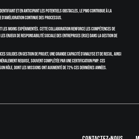
dentifiant et en anticipant les potentiels obstacles, le PMO contribue à la
e d’amélioration continue des processus.
nt les moins expérimentés. Cette collaboration renforce les compétences de
i les enjeux de Responsabilité Sociale des Entreprises (RSE) dans la gestion de
s solides en gestion de projet, une grande capacité d’analyse et de recul, ainsi
énéralement requise, souvent complétée par une certification PMP. Ces
son rôle, dont les missions ont augmenté de 72% ces dernières années.
Contactez-nous
M