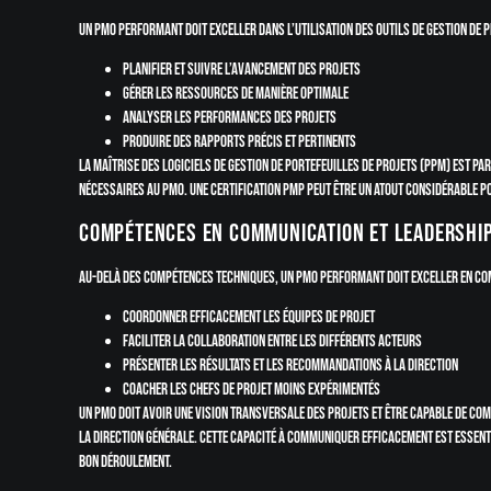
Un PMO performant doit exceller dans l’utilisation des outils de gestion de pr
Planifier et suivre l’avancement des projets
Gérer les ressources de manière optimale
Analyser les performances des projets
Produire des rapports précis et pertinents
La maîtrise des logiciels de gestion de portefeuilles de projets (PPM) est p
nécessaires au PMO. Une certification PMP peut être un atout considérable p
Compétences en communication et leadershi
Au-delà des compétences techniques, un PMO performant doit exceller en comm
Coordonner efficacement les équipes de projet
Faciliter la collaboration entre les différents acteurs
Présenter les résultats et les recommandations à la direction
Coacher les chefs de projet moins expérimentés
Un PMO doit avoir une vision transversale des projets et être capable de com
la direction générale. Cette capacité à communiquer efficacement est essenti
bon déroulement.