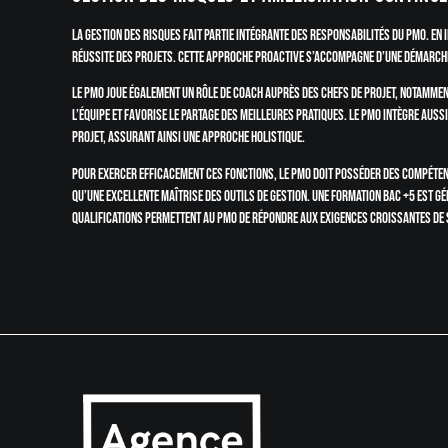
La gestion des risques fait partie intégrante des responsabilités du PMO. En i
réussite des projets. Cette approche proactive s’accompagne d’une démarch
Le PMO joue également un rôle de coach auprès des chefs de projet, notamme
l’équipe et favorise le partage des meilleures pratiques. Le PMO intègre auss
projet, assurant ainsi une approche holistique.
Pour exercer efficacement ces fonctions, le PMO doit posséder des compétence
qu’une excellente maîtrise des outils de gestion. Une formation Bac +5 est g
qualifications permettent au PMO de répondre aux exigences croissantes de 