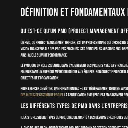
Définition et fondamentaux
Qu’est-ce qu’un pmo (project management off
Un PMO, ou Project Management Officer, est un professionnel qui orchestre le
vision transversale des projets en cours. Ses principales missions englobent
ainsi que le suivi de performance.
Le PMO joue un rôle essentiel dans l’alignement des projets avec la stratégie g
fournissant un support méthodologique aux équipes. Son objectif principal es
objectifs de l’organisation.
Pour exercer ce métier, une formation Bac +5 est généralement requise, ainsi
des outils de gestion de projet
. La certification PMP (Project Management Pr
Les différents types de PMO dans l’entrepri
Il existe plusieurs types de PMO, chacun adapté à des besoins spécifiques de 