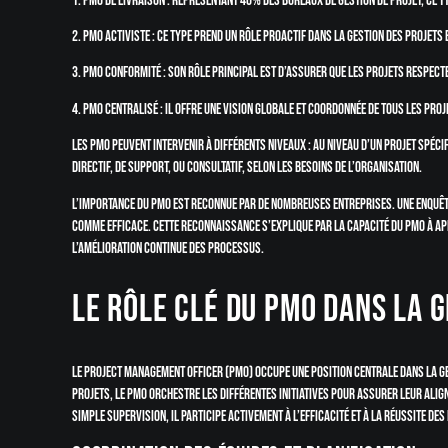
1. PMO de livraison : Représentant 40% des bureaux de gestion de projet, ce t
2. PMO activiste : Ce type prend un rôle proactif dans la gestion des projets
3. PMO conformité : Son rôle principal est d’assurer que les projets respect
4. PMO centralisé : Il offre une vision globale et coordonnée de tous les proj
Les PMO peuvent intervenir à différents niveaux : au niveau d’un projet spécif
directif, de support, ou consultatif, selon les besoins de l’organisation.
L’importance du PMO est reconnue par de nombreuses entreprises. Une enquê
comme efficace. Cette reconnaissance s’explique par la capacité du PMO à ap
l’amélioration continue des processus.
Le rôle clé du PMO dans la g
Le Project Management Officer (PMO) occupe une position centrale dans la ge
projets, le PMO orchestre les différentes initiatives pour assurer leur align
simple supervision, il participe activement à l’efficacité et à la réussite des