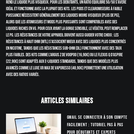
rend le liquide plus visqueux. Pour les débutants, un ratio équilibré 50/50 s’avère
idéal et fonctionne avec la plupart des kits. Les pods et clearomiseurs à faible
puissance nécessitent généralement des liquides moins visqueux (plus de PG),
alors que les atomiseurs et mods plus puissants sont compatibles avec des
liquides riches en VG. Pour ceux ayant la gorge sensible, le Végétol peut remplacer
le PG. Les résistances de votre appareil doivent aussi guider votre choix : les
résistances à haut ohm (MTL) s’associent mieux avec des liquides plus concentrés
en nicotine, tandis que les résistances sub-ohm (DL) fonctionnent avec des taux
plus faibles. Des kits comme l’Argus Z de Voopoo (16,90€) ou le Flexus Q d’Aspire
(22,90€) sont adaptés aux e-liquides standards, tandis que des modèles plus
avancés comme le Luxe XR MAX de Vaporesso (48,90€) permettent une utilisation
avec des ratios variés.
Articles similaires
Gmail se connecter à son compte
facilement : tutoriel pas à pas
pour débutants et experts