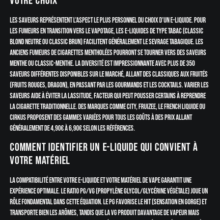
votre choix
Les saveurs représentent l’aspect le plus personnel du choix d’un e-liquide. Pour
les fumeurs en transition vers le vapotage, les e-liquides de type tabac (classic
blond neutre ou classic brun) facilitent généralement le sevrage tabagique. Les
anciens fumeurs de cigarettes mentholées pourront se tourner vers des saveurs
menthe ou classic-menthe. La diversité est impressionnante avec plus de 350
saveurs différentes disponibles sur le marché, allant des classiques aux fruités
(fruits rouges, dragon), en passant par les gourmands et les cocktails. Varier les
saveurs aide à éviter la lassitude, facteur qui peut pousser certains à reprendre
la cigarette traditionnelle. Des marques comme City, Fruizee, Le French Liquide ou
Cirkus proposent des gammes variées pour tous les goûts à des prix allant
généralement de 4,90€ à 6,90€ selon les références.
Comment identifier un e-liquide qui convient à
votre matériel
La compatibilité entre votre e-liquide et votre matériel de vape garantit une
expérience optimale. Le ratio PG/VG (Propylène Glycol/Glycérine Végétale) joue un
rôle fondamental dans cette équation. Le PG favorise le hit (sensation en gorge) et
transporte bien les arômes, tandis que la VG produit davantage de vapeur mais