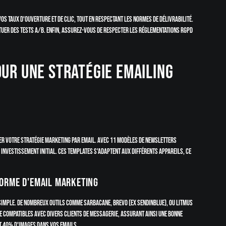
vos taux d'ouverture et de clic, tout en respectant les normes de délivrabilité.
tuer des tests A/B. Enfin, assurez-vous de respecter les réglementations RGPD
our une stratégie emailing
er votre stratégie marketing par email. Avec 11 modèles de newsletters
investissement initial. Ces templates s'adaptent aux différents appareils, ce
forme d'email marketing
 simple. De nombreux outils comme Sarbacane, Brevo (ex Sendinblue), ou Litmus
e compatibles avec divers clients de messagerie, assurant ainsi une bonne
et 40% d'images dans vos emails.