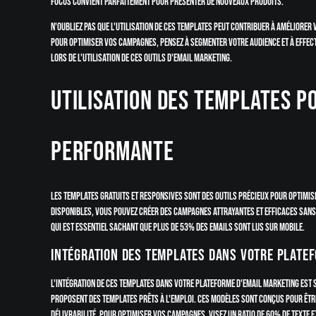
Focus convient parfaitement pour présenter de nouveaux produits.
N'oubliez pas que l'utilisation de ces templates peut contribuer à améliorer 
Pour optimiser vos campagnes, pensez à segmenter votre audience et à effec
lors de l'utilisation de ces outils d'email marketing.
Utilisation des templates p
performante
Les templates gratuits et responsives sont des outils précieux pour optimis
disponibles, vous pouvez créer des campagnes attrayantes et efficaces sans 
qui est essentiel sachant que plus de 53% des emails sont lus sur mobile.
Intégration des templates dans votre plate
L'intégration de ces templates dans votre plateforme d'email marketing est
proposent des templates prêts à l'emploi. Ces modèles sont conçus pour êtr
délivrabilité. Pour optimiser vos campagnes, visez un ratio de 60% de texte 