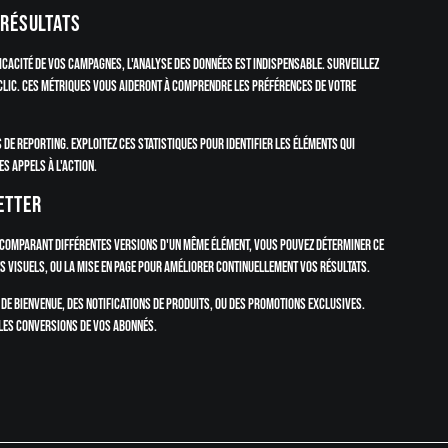
 résultats
ficacité de vos campagnes, l'analyse des données est indispensable. Surveillez
e clic. Ces métriques vous aideront à comprendre les préférences de votre
e reporting. Exploitez ces statistiques pour identifier les éléments qui
es appels à l'action.
etter
n comparant différentes versions d'un même élément, vous pouvez déterminer ce
les visuels, ou la mise en page pour améliorer continuellement vos résultats.
de bienvenue, des notifications de produits, ou des promotions exclusives.
 les conversions de vos abonnés.