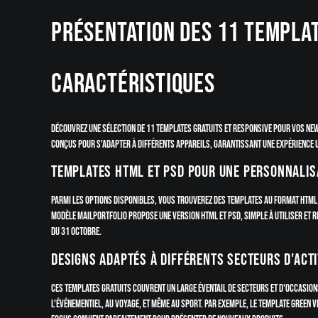
Présentation des 11 templat
caractéristiques
Découvrez une sélection de 11 templates gratuits et responsive pour vos new
conçus pour s'adapter à différents appareils, garantissant une expérience u
Templates HTML et PSD pour une personnalisa
Parmi les options disponibles, vous trouverez des templates au format HTML e
modèle MailPortfolio propose une version HTML et PSD, simple à utiliser et 
du 31 octobre.
Designs adaptés à différents secteurs d'acti
Ces templates gratuits couvrent un large éventail de secteurs et d'occasio
l'événementiel, au voyage, et même au sport. Par exemple, le template Green V