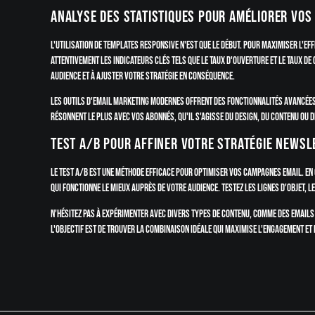
Analyse des statistiques pour améliorer vos
L'utilisation de templates responsive n'est que le début. Pour maximiser l'ef
attentivement les indicateurs clés tels que le taux d'ouverture et le taux d
audience et à ajuster votre stratégie en conséquence.
Les outils d'email marketing modernes offrent des fonctionnalités avancées d
résonnent le plus avec vos abonnés, qu'il s'agisse du design, du contenu ou d
Test A/B pour affiner votre stratégie newsl
Le test A/B est une méthode efficace pour optimiser vos campagnes email. E
qui fonctionne le mieux auprès de votre audience. Testez les lignes d'objet, 
N'hésitez pas à expérimenter avec divers types de contenu, comme des emails 
L'objectif est de trouver la combinaison idéale qui maximise l'engagement et